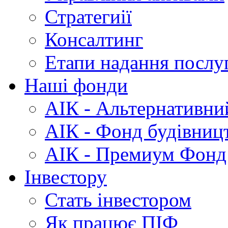
Стратегиії
Консалтинг
Етапи
надання послу
Наші
фонди
АІК
- Альтернативни
АІК
- Фонд будівниц
АІК
- Премиум Фонд
Інвестору
Стать
інвестором
Як
працює ПІФ