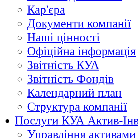
Кар'єра
Документи
компанії
Наші
цінності
Офіційна
інформація
Звітність
КУА
Звітність
Фондів
Календарний
план
Структура
компанії
Послуги
КУА Актив-Інв
Управління
активами