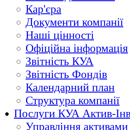
Кар'єра
Документи
компанії
Наші
цінності
Офіційна
інформація
Звітність
КУА
Звітність
Фондів
Календарний
план
Структура
компанії
Послуги
КУА Актив-Інв
Управління
активами