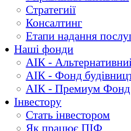
Стратегиії
Консалтинг
Етапи
надання послу
Наші
фонди
АІК
- Альтернативни
АІК
- Фонд будівниц
АІК
- Премиум Фонд
Інвестору
Стать
інвестором
Як
працює ПІФ