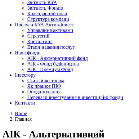
Звітність
КУА
Звітність
Фондів
Календарний
план
Структура
компанії
Послуги
КУА Актив-Інвест
Управління
активами
Стратегиії
Консалтинг
Етапи
надання послуг
Наші
фонди
АІК
- Альтернативний фонд
АІК
- Фонд будівництва
АІК
- Премиум Фонд
Інвестору
Стать
інвестором
Як
працює ПІФ
Оподаткування
Переваги
інвестування в інвестиційні фонди
Контакти
Home
Главная
АІК - Альтернативний