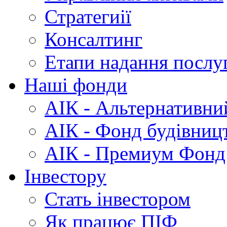
Стратегиії
Консалтинг
Етапи
надання послу
Наші
фонди
АІК
- Альтернативни
АІК
- Фонд будівниц
АІК
- Премиум Фонд
Інвестору
Стать
інвестором
Як
працює ПІФ