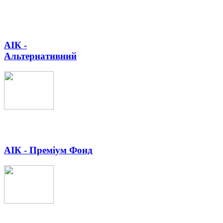
АІК -
Альтернативний
АІК - Преміум Фонд