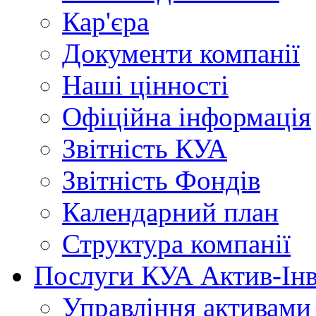
Кар'єра
Документи
компанії
Наші
цінності
Офіційна
інформація
Звітність
КУА
Звітність
Фондів
Календарний
план
Структура
компанії
Послуги
КУА Актив-Інв
Управління
активами